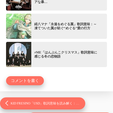
アな暴…
緋八マナ「永遠をめぐる翼」歌詞意味：～
凍てついた翼が紡ぐ“めぐる”愛の行方
≠ME「はんぶんこクリスマス」歌詞意味に
感じる冬の恋物語
コメントを書く
KID FRESINO「USD」歌詞意味を読み解く：…