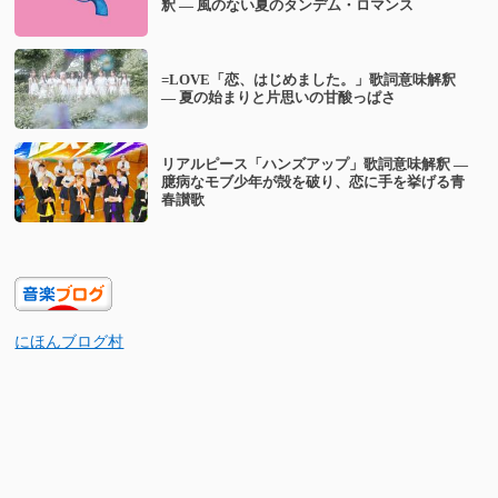
釈 — 風のない夏のタンデム・ロマンス
=LOVE「恋、はじめました。」歌詞意味解釈
— 夏の始まりと片思いの甘酸っぱさ
リアルピース「ハンズアップ」歌詞意味解釈 —
臆病なモブ少年が殻を破り、恋に手を挙げる青
春讃歌
にほんブログ村