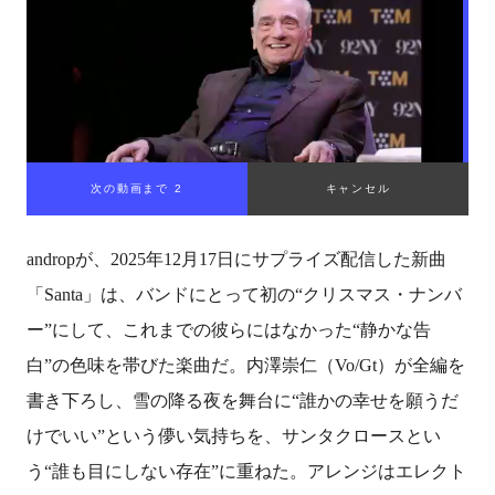
次の動画まで 1
キャンセル
androp
が、2025年12月17日にサプライズ配信した新曲
「Santa」は、バンドにとって初の“クリスマス・ナンバ
ー”にして、これまでの彼らにはなかった“静かな告
白”の色味を帯びた楽曲だ。内澤崇仁（Vo/Gt）が全編を
書き下ろし、雪の降る夜を舞台に“誰かの幸せを願うだ
けでいい”という儚い気持ちを、サンタクロースとい
う“誰も目にしない存在”に重ねた。アレンジはエレクト