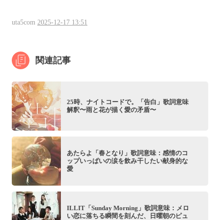
uta5com
2025-12-17 13:51
関連記事
25時、ナイトコードで。「告白」歌詞意味
解釈〜雨と花が描く愛の矛盾〜
あたらよ「春となり」歌詞意味：感情のコ
ップいっぱいの涙を飲み干したい献身的な
愛
ILLIT「Sunday Morning」歌詞意味：メロ
い恋に落ちる瞬間を刻んだ、日曜朝のピュ