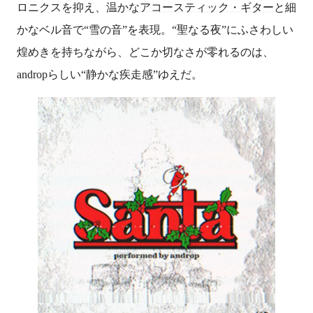
ロニクスを抑え、温かな
アコースティック・ギター
と細
かなベル音で“雪の音”を表現。“聖なる夜”にふさわしい
煌めきを持ちながら、どこか切なさが零れるのは、
androp
らしい“静かな疾走感”ゆえだ。