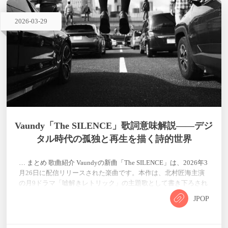
2026
-
03
-
29
Vaundy「The SILENCE」歌詞意味解説——デジ
タル時代の孤独と再生を描く詩的世界
… まとめ 歌曲紹介 Vaundyの新曲「The SILENCE」は、2026年3
月26日に配信リリースされた楽曲です。本作は、北村匠海主演
の月9ドラマ「嘘解きレトリック」の主題歌として書き下ろされ
たもので、Vaundyの4大ドームツアー「Vaundy DOME TOUR
JPOP
2026 "SILENCE"」のツアータイトルにもなった重要な楽曲で
す。2026年2月の福岡ドーム公演で初披露され、ファンの間で大
きな話題を呼びました。ミュージックビデオも同時公開され、