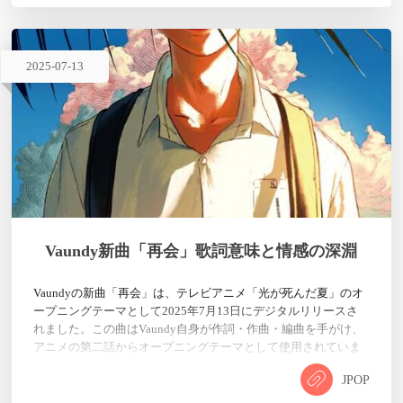
2025
-
07
-
13
Vaundy新曲「再会」歌詞意味と情感の深淵
Vaundyの新曲「再会」は、テレビアニメ「光が死んだ夏」のオ
ープニングテーマとして2025年7月13日にデジタルリリースさ
れました。この曲はVaundy自身が作詞・作曲・編曲を手がけ、
アニメの第二話からオープニングテーマとして使用されていま
す。原作はモクモクれん氏による漫画で、アニメは2025年7月5
JPOP
日から放送が開始されました。 Vaundyはこの曲を制作するにあ
たり、「原作漫画の『ページをめくるごとに感じる不安感』を