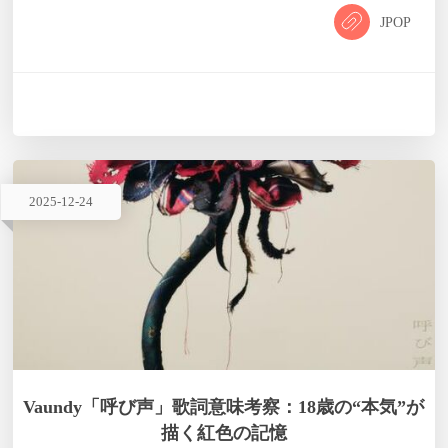
として書き下ろされた作品。 90年代の英国アートシーン
JPOP
（YBA：ヤング・ブリティッシュ・アーティスツ）が持つ「既
存の枠組みへの挑発」と「純粋な表現欲」を音楽的に体現する
本作は、展覧会のビジュアル・コンセプトである「破壊と創造
の融合」を、Vaundy流のラブソングへと昇華させている。 ジ
ャ…
2025
-
12
-
24
Vaundy「呼び声」歌詞意味考察：18歳の“本気”が
描く紅色の記憶