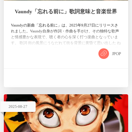
Vaundy「忘れる前に」歌詞意味と音楽世界
Vaundyの新曲「忘れる前に」は、2025年9月27日にリリースさ
れました。Vaundy自身が作詞・作曲を手がけ、その独特な歌声
と情感豊かな表現で、聴く者の心を深く打つ楽曲となっていま
す。 歌詞 街の風景にうなだれて街を背景に黄昏て思い出した ね
ぇお願い見てるだけじゃ探し物は全然見つからないよお願い手
JPOP
探り探して夢から覚めて忘れる前に 僕ら夢の中消えそうな灯火
探して話をしているこれが夢ならば試そうか繊細な思い出だけ
を引っ張り合って 泡の暴発に急かされて空の轟音にかこつけて
頬を…
2025
-
08
-
27