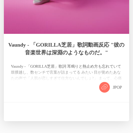
Vaundy - 「GORILLA芝居」歌詞動画反応 "彼の
音楽世界は深淵のようなものだ。"
Vaundy - 「GORILLA芝居」歌詞 耳鳴りと熱止め方も忘れていて
鼓膜越し、数センチで言葉が詰まってる みたい 目が覚めたあな
たの声で「人肌が恋しすぎて仕方ないんでしょ?」 まって、心痛
い一枚皮で漂っていたいよ間抜けな声しか喉を通らないまっ
JPOP
て、喉も痛い二枚弁で文句垂らして独り言しか喉を通らない 帳
尻合わせて一束、二束三文とんで四文それくらいがフェアじゃ
ない?合わせて一束、二束三文とんで四文俺らずっとGORILLA
芝居 そこに、突き立てられた聖剣と俺が積み上げてきた…