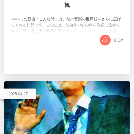
観
Vaundyの新曲「こんな時」は、彼の音楽の世界観をさらに広げ
てくれる作品です。この曲は、彼自身の心の声を歌詞に込めて
おり、聴く者に深く共感を呼ぶ力を持っています。 「こんな
時」歌詞 輪廻してあなたに会うたび思います。創造は乗り越え
JPOP
るための車輪だと。 輪廻してあなたに会うたび思います。特別
が私の中にもあったこと。 いつも偶然を装うようにいつも運命
を模るように 輪廻してあなたが還るたび思います。この全て後
の祭りで終わること。 輪廻してあなたが還るたび思います。こ
の果てであなたに…
2025
-
04
-
27