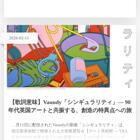
Vaundy特有の世界…
2026
-
02
-
11
【歌詞意味】Vaundy「シンギュラリティ」― 90
年代英国アートと共振する、創造の特異点への旅
…月11日に配信されたVaundyの新曲「シンギュラリティ」は、
国立新美術館で開催される大規模展覧会【テート美術館 ― YBA
& BEYOND 世界を変えた90s英国アート】の公式テーマソング