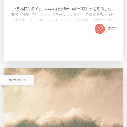
…2月24日午前0時、Vaundyは突然“18歳の夜明け”を配信した。
NHK「18祭（フェス）」のテーマソングとして書き下ろされた
『呼び声』は、全国から集まった1000人の18歳と同時に世界初
披露された一曲だ。番組のコンセプトは“本気”――カメラの向
JPOP
こうにいる少年少女の声をひとつひとつ拾い、それを元に
Vaundyが即座に旋律と言葉を紡ぐ。スタジオは瞬く間に巨大な
合唱空間に変わり、観ているだけで胸が震える“サウンド・オ
ブ・18”が生まれた。配信直後、「#呼び声」は日本のSNSト
レ…
2025
-
09
-
30