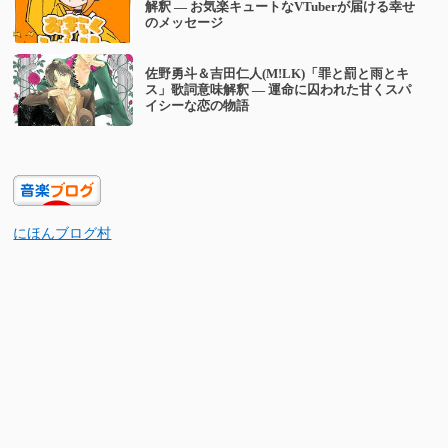
解釈 — お気楽キュートなVTuberが届ける幸せ
のメッセージ
佐野勇斗＆吉田仁人(M!LK)「罪と罰と雨とキ
ス」歌詞意味解釈 — 運命に囚われた甘くスパ
イシーな恋の物語
にほんブログ村