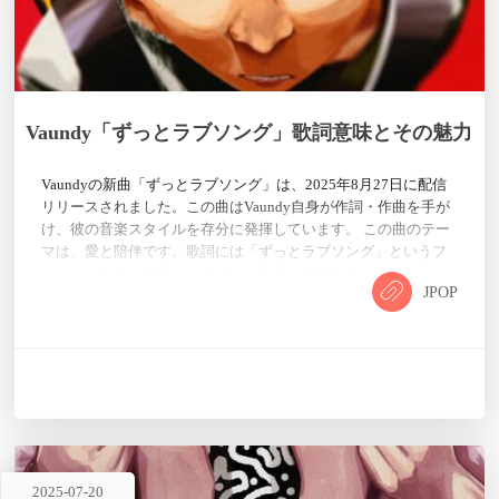
Vaundy「ずっとラブソング」歌詞意味とその魅力
Vaundyの新曲「ずっとラブソング」は、2025年8月27日に配信
リリースされました。この曲はVaundy自身が作詞・作曲を手が
け、彼の音楽スタイルを存分に発揮しています。 この曲のテー
マは、愛と陪伴です。歌詞には「ずっとラブソング」というフ
レーズが何度も登場し、長続きする愛を願う気持ちが込められ
JPOP
ています。また、歌詞には「あの日から消えない思い出のメロ
ディ」という表現があり、過去の思い出と現在の感情を結びつ
け、希望を築き上げる様子が描かれています。 歌詞 いつかこの
街ごと消…
2025
-
07
-
20