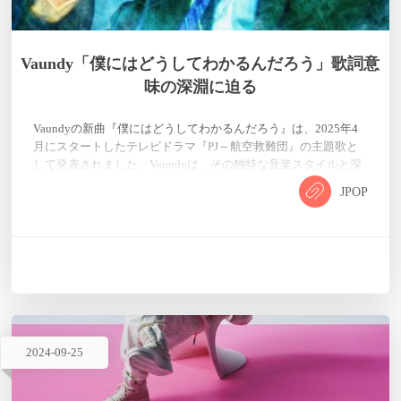
Vaundy「僕にはどうしてわかるんだろう」歌詞意
味の深淵に迫る
Vaundyの新曲『僕にはどうしてわかるんだろう』は、2025年4
月にスタートしたテレビドラマ『PJ～航空救難団』の主題歌と
して発表されました。Vaundyは、その独特な音楽スタイルと深
遠な歌詞で知られており、この曲もまた、彼の音楽的世界観を
JPOP
存分に表現している作品です。この記事では、『僕にはどうし
てわかるんだろう』の歌詞を深く分析し、Vaundyの音楽哲学や
この曲が持つ意味について考察していきたいと思います。 1.
Vaundyについて Vaundyは、日本の若手ミュージシャ…
2024
-
09
-
25