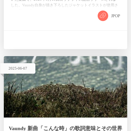
した。Vaundy自身が描き下ろしたジャケットイラストが使用さ
れ、新たな形でファンに届けられることになりました。
JPOP
Vaundy「pained」歌詞 その一振りが空に一つ増やした博打だと
雛は言う「この羽が小さく生まれようとも」 口、開けた雛は言
うその寿命から安らかな痛味するんだ…
2025
-
06
-
07
Vaundy 新曲「こんな時」の歌詞意味とその世界