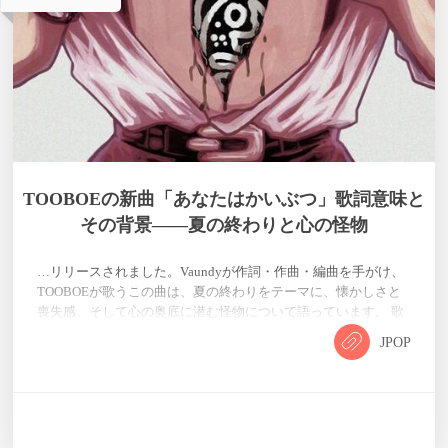
TOOBOEの新曲「あなたはかいぶつ」歌詞意味と
その背景——夏の終わりと心の怪物
…リリースされました。Vaundyが作詞・作曲・編曲を手がけ、
TOOBOEが歌うこの曲は、夏の終わりをテーマに、懐かしさと
喪失感、そして心の奥底に潜む怪物について語っています。 歌
詞 眩しい日差しがまたこの身を焼き尽くしたから 幻みたいなあ
JPOP
なたのかつての笑顔が見たくて 私はずっと 立ち尽くした 幼い頃
の些細な幸せも2人だけの秘密もあなたが消えたその瞬間にあや
ふやになってしまった さよなら あなたじゃなくたっていいから
その手の温度さえ変わらないでさよなら私の心の黒さも物足り
ないく…