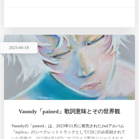
音楽に込めたい」と語っています。この曲は、アニメの世界
観…
2025
-
06
-
18
Vaundy「pained」歌詞意味とその世界観
Vaundyの「pained」は、2023年11月に発売された2ndアルバム
『replica』のシークレットトラックとしてCDにのみ収録されて
いた楽曲で、2025年6月18日にサプライズ配信リリースされま