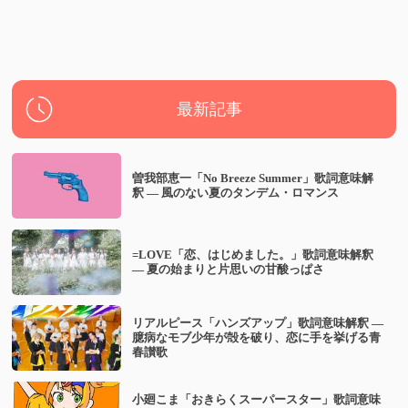
最新記事
曽我部恵一「No Breeze Summer」歌詞意味解
釈 — 風のない夏のタンデム・ロマンス
=LOVE「恋、はじめました。」歌詞意味解釈
— 夏の始まりと片思いの甘酸っぱさ
リアルピース「ハンズアップ」歌詞意味解釈 —
臆病なモブ少年が殻を破り、恋に手を挙げる青
春讃歌
小廻こま「おきらくスーパースター」歌詞意味