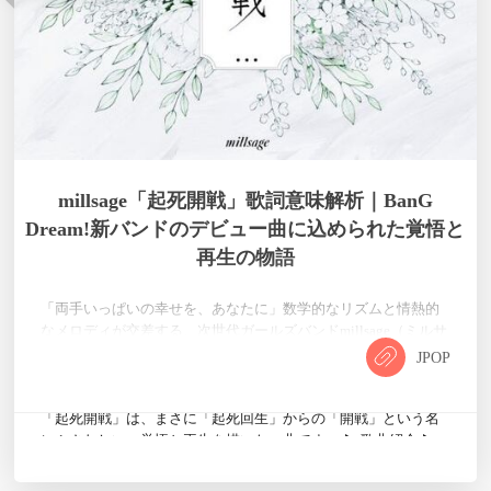
millsage「起死開戦」歌詞意味解析｜BanG
Dream!新バンドのデビュー曲に込められた覚悟と
再生の物語
「両手いっぱいの幸せを、あなたに」数学的なリズムと情熱的
なメロディが交差する、次世代ガールズバンドmillsage（ミルサ
ージュ）。2026年1月12日の「ブシロード新春大発表会2026」
JPOP
で衝撃のデビューを果たし、新作ゲーム『BanG Dream! Our
Notes』の顔として注目を集める彼女たちのファーストソング
「起死開戦」は、まさに「起死回生」からの「開戦」という名
にふさわしい、覚悟と再生を描いた一曲です。 ▶ 歌曲紹介 ▶
歌詞 ▶ 歌詞意味 絶望からの「起死回生」 …