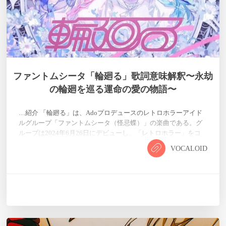
ファントムシータ「輪廻る」歌詞意味解釈〜永劫
の輪廻を巡る運命の愛の物語〜
…紹介 「輪廻る」は、Adoプロデュースのレトロホラーアイド
ルグループ「ファントムシータ（怪忌蝶）」の楽曲である。グ
ループは2024年6月26日にデビューし、「レトロホラー」をコ
ンセプトに活動している[^30^]。彼女たちは現代のアイドルを
VOCALOID
「蝶」に例えるなら、自身は「蛾（怪忌蝶）」という異端的な
存在として、美しくも恐ろしい世界観を提示している。 この
「輪廻る」は、輪廻転生と運命の再会をテーマにした楽曲で、
ファントムシータ特有の「怖くて美しい」世界観が色濃く表現
されている。作詞・…