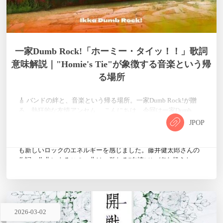
一家Dumb Rock!「ホーミー・タイッ！！」歌詞
意味解説｜"Homie's Tie"が象徴する音楽という帰
る場所
🎸 バンドの絆と、音楽という帰る場所。一家Dumb Rock!が贈
る、熱狂的な友情アンセム。 こんにちは。今回は一家Dumb
Rock!の最新曲「ホーミー・タイッ！！」について、個人的な解
JPOP
釈を交えながら書いていきたいと思います。最初にこの曲を聴
いたとき、思わず拳を突き上げたくなるような、あの懐かしく
も新しいロックのエネルギーを感じました。藤井健太郎さんの
作詞・作曲によるこの一曲は、単なる"友情ソング"を超えた、
バンドという集団の在り方を肯定する力強いメッセージが込め
られている…
2026
-
03
-
02