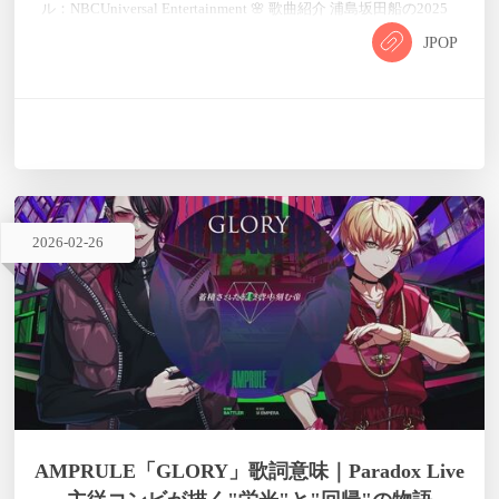
ル：NBCUniversal Entertainment 🌸 歌曲紹介 浦島坂田船の2025
年冬の新作「輪々春廻」は、「輪廻転生を繰り返しても、君を
JPOP
想い続ける」という切なくも美しい愛の物語を描いた楽曲で
す。烏屋茶房が手掛けた和風ポップなサウンドは、トランペッ
トやトロンボーンを含むホーンアレンジメントが特徴的で、春
の訪れと切ない恋心を華やかに彩ってい…
2026
-
02
-
26
AMPRULE「GLORY」歌詞意味｜Paradox Live