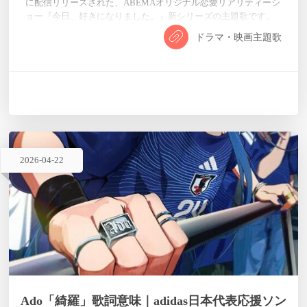
に配信リリースされた、ABEMAオリジナル恋愛リアリティーシ
ョー『今日、好きになりました。』新シリーズの主題歌です。
作詞はトミタカズキ（SUPA LOVE）と藤原優樹（SUPA
ドラマ・映画主題歌
LOVE）、作曲・編曲はトミタカズキが手掛けています。 「今
日好き」シリーズは“恋の修学旅行”をテーマに、現役高校生た
ちの等身大な恋と青春を追う人気番組です。Adoは今回、主題
歌と挿入歌を担当し、番組との年間タイアップが実現しまし
た。…
2026
-
04
-
22
Ado「綺羅」歌詞意味｜adidas日本代表応援ソン