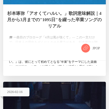
杉本琢弥「アオくてハルい。」歌詞意味解説｜4
月から3月までの"1095日"を綴った卒業ソングの
リアル
🎓 一曲目のプロローグ「4月は風が強くて」— この一文だけ
で、日本人の背中をぞくりとさせる魔力がある。杉本琢弥が贈
る卒業ソング『アオくてハルい。』は、高校三年間の日々を等
JPOP
身大の言葉で綴った、令和の新しい卒業アンセムだ。 🎵 歌曲紹
介 2026年2月22日に配信された杉本琢弥の新曲『アオくてハル
い。』は、彼にとって初めてとなる"卒業"をテーマにした楽曲
だ。SNS総フォロワー160万人超、"熊本の彼氏"の愛称で親しま
れる彼が、これまでの恋愛ソングとは一味違う、青春そのもの
を描いた…
2026
-
02
-
16