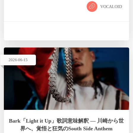
から描きながらも、最終的には前向きなメッセージを届ける。
VOCALOID
楽曲の冒頭で「楽しいことがしたいなら楽しい顔で行きましょ
う」と語りかけるように、聴く者に寄り添う等身大の言葉が並
ぶ。これは単なる励ましの歌ではなく、生きることの難しさを
知り尽くした上で、それでも前に進もうとする意志の歌であ
る。 歌詞 作詞：大漠…
2026
-
06
-
15
Bark「Light it Up」歌詞意味解釈 — 川崎から世
界へ、覚悟と狂気のSouth Side Anthem