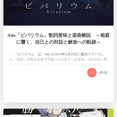
Ado「ビバリウム」歌詞意味と楽曲解説 ～箱庭
に響く、自己との対話と解放への軌跡～
… 「ビバリウム」は、Ado が2026年2月18日に配信リリースし
た、作詞・作曲を自身で手掛けた記念すべき楽曲。2月26日に発
売される自伝的ノンフィクション小説『ビバリウム Adoと私』
（著：小松成美）を原作とし、デビュー5周年を迎えた今の Ado
JPOP
が「出道前の半生」を音楽で再構築した作品である。 編曲はラ
イブでもバンドマスターを務める高慶"CO-K"卓史。ボカロック
のサウンド基調に、閉塞感と希望が入り混じる情感を力強く、
かつ繊細に表現している。ジャケット写真ではAdo本人の…