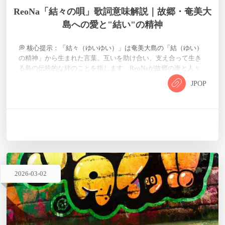
ReoNa「結々の唄」歌詞意味解説｜故郷・奄美大
島への愛と"結い"の精神
💭 核心提示：「結々（ゆいゆい）」は奄美大島の「結（ゆい）
の精神」から生まれた言葉。互いを助け合い、支え合って生き
る島の伝統的な絆のことを指します。ReoNaが故郷の海と人々
へ捧げた、涙なしでは聴けない感動の一曲です。 🎵 歌曲紹介 📝
JPOP
歌詞 🔍 歌詞意味 傷ついても固くならない心の理由 「よーりよ
ーり」——島の時間の流れ 「ナツカシャ海」と「トウトガナ
シ」——郷愁の象徴 「結人よ」——人としての在り方 ✨ まとめ
🎵 歌曲紹介 2026年3月7日、ReoNaが故郷・鹿児島県…
2026
-
03
-
02