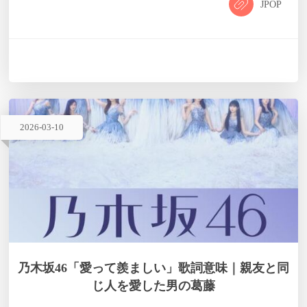
JPOP
は、2026年3月18日(水)にリリースされる緑黄色社会の11thシン
グル。3月10日(火)からの先行配信がスタートしており、早くも
大きな話題を呼んでいます。 この楽曲は、3月13日(金)公開の劇
場アニメ『パリに咲く…
2026
-
03
-
10
乃木坂46「愛って羨ましい」歌詞意味｜親友と同
じ人を愛した男の葛藤