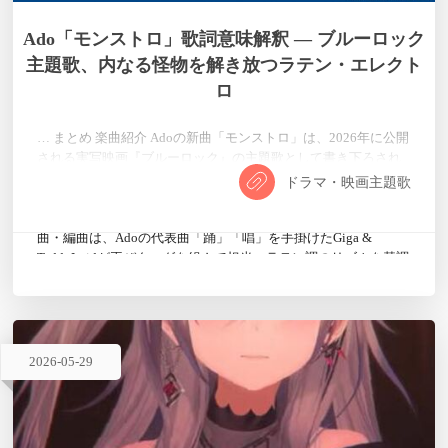
Ado「モンストロ」歌詞意味解釈 — ブルーロック
主題歌、内なる怪物を解き放つラテン・エレクト
ロ
… まとめ 楽曲紹介 Adoの新曲「モンストロ」は、2026年に公開
される実写映画『ブルーロック』の主題歌として書き下ろされ
た楽曲である。タイトル「モンストロ」（Monstruo）はスペイ
ドラマ・映画主題歌
ン語で「怪物」を意味し、内なるモンスターを呼び覚まし、誰
よりも高く前に進んでいく姿を描いた一曲となっている。 作
曲・編曲は、Adoの代表曲「踊」「唱」を手掛けたGiga &
TeddyLoidが再びタッグを組んで担当。ラテン調のリズムを基調
としたエレクトロニック・サウンドが特徴で、聴く者を思わ…
2026
-
05
-
29