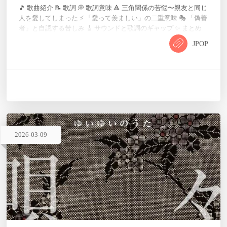
🎵 歌曲紹介 📝 歌詞 💭 歌詞意味 🔺 三角関係の苦悩〜親友と同じ
人を愛してしまった ⚡ 「愛って羨ましい」の二重意味 🎭 「偽善
者」と自認する苦しみ 🎸 サウンドと歌詞のギャップ ✨ まとめ
🎵 歌曲紹介 「愛って羨ましい」は、2026年4月8日(水)に発売さ
JPOP
れる乃木坂46の41stシングル「最後に階段を駆け上がったのは
いつだ？」に収録されるアンダー楽曲です。3月9日から先行配
信がスタートし、いち早くファンの心を震わせています。 作詞
は勿論秋元康先生、作曲は菅井達司・石崎…
2026
-
03
-
09