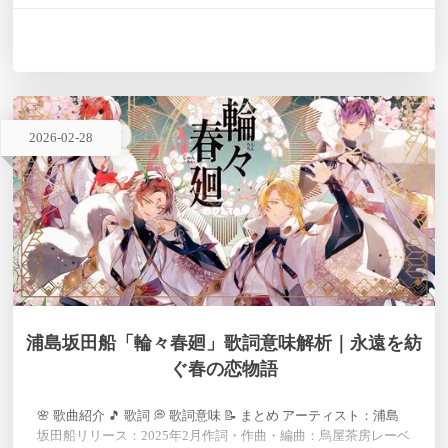
れました。 歌手 初星学園, 大澤めい, 佐藤貴文, 藤田ことね 作詞
大澤めい 作曲 大澤めい / 佐藤貴文 発売日 …
2026
-
02
-
28
浦島坂田船「輪々春廻」歌詞意味解析｜永遠を紡
ぐ春の恋物語
🌸 歌曲紹介 🎵 歌詞 💭 歌詞意味 📝 まとめ アーティスト：浦島
坂田船リリース：2025年2月作詞・作曲・編曲：烏屋茶房レーベ