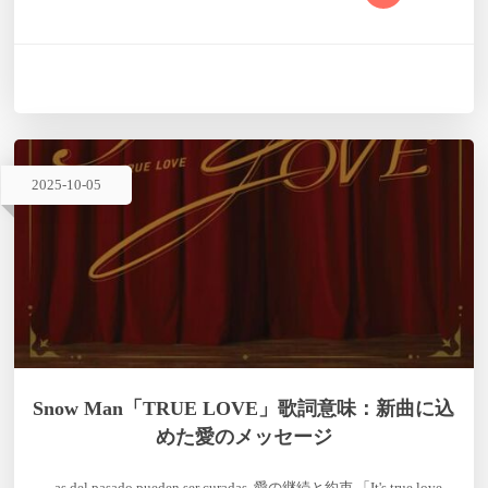
ない、という宣言だ。 プロデュースはenjazzy自身が手がけ、ビ
ートは飛行機エンジンのように唸る808と、刻一刻とカウントさ
れるHi-Hatで構成。フックの「…
2025
-
10
-
05
Snow Man「TRUE LOVE」歌詞意味：新曲に込
めた愛のメッセージ
…as del pasado pueden ser curadas. 愛の継続と約束 「It's true love