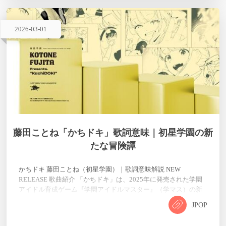
2026
-
03
-
01
藤田ことね「かちドキ」歌詞意味｜初星学園の新
たな冒険譚
かちドキ 藤田ことね（初星学園）｜歌詞意味解説 NEW
RELEASE 歌曲紹介 「かちドキ」は、2025年に発売された学園
アイドル育成ゲーム『学園アイドルマスター』（学マス）の新
曲で、初星学園の藤田ことねを中心とした楽曲です。作詞・作
JPOP
曲を手掛けるのは大澤めいと佐藤貴文（10Reads）というクリエ
イターチームで、ゲーム内のイベント「初星-mix」で初披露さ