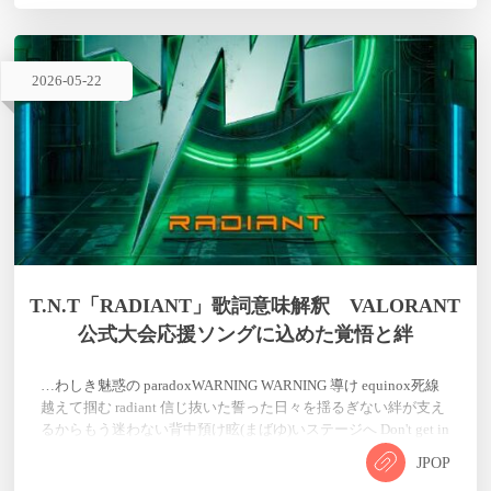
2026
-
05
-
22
T.N.T「RADIANT」歌詞意味解釈 VALORANT
公式大会応援ソングに込めた覚悟と絆
…わしき魅惑の paradoxWARNING WARNING 導け equinox死線
越えて掴む radiant 信じ抜いた誓った日々を揺るぎない絆が支え
るからもう迷わない背中預け眩(まばゆ)いステージへ Don't get in
my way!共に刻(きざ)もう孤高の頂点(トップ)へ覚悟を決め切り
JPOP
開く世界勝利の凱歌(アンセム)をWe'll never back downWelcome