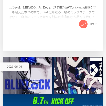
… Loyal、MIKADO、Jin Dogg、JP THE WAVYといった豪華ゲス
トを迎えた本作の中で、Barkは単なる一枚のミックステープで
はなく、自身のルーツと覚悟を刻んだ宣言的な作品を提示して
います。 「Light it Up」というタイトルは「火をつける」とい
JPOP
う意味を持ち、ステージの照明という物理的な光と、自身の人
生とキャリアに火をつける情熱の両方を表現しています。川崎
出身のBarkが、地元のSouth Sideから全国へ、そして世界へと視
線を向ける、野心的でストリ…
2026
-
06
-
06