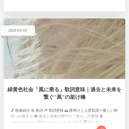
2026
-
03
-
10
緑黄色社会「風に乗る」歌詞意味｜過去と未来を
繋ぐ"風"の架け橋
🎵 歌曲紹介 📝 歌詞 💭 歌詞意味 🌅 夜明けと上昇気流〜新しい時
代への旅立ち 🕊️ 過去と未来の間で〜「誰か」の意味 🩰
"un,deux,trois"の響き〜パリとバレエの世界 🌉 架け橋とな
る"風"〜現代とパリを繋ぐ ✨ まとめ 🎵 歌曲紹介 「風に乗る」