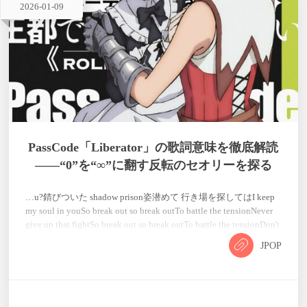
2026
-
01
-
09
PassCode「Liberator」の歌詞意味を徹底解読
――“0”を“∞”に翻す反転のセオリーを探る
…u?錆びついた shadow prison姿潜めて 行き場を探してはI keep
my soul in youSo break out so break outTo battle the tensionNever
give up that fightSo break out so break outTo battle the tensionDon't
let it claim your light rise果てなきを彷徨う 飽く無き声が足枷を
JPOP
解いて 羽ばたくの(Fate do…