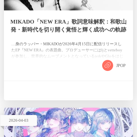
MIKADO「NEW ERA」歌詞意味解釈：和歌山
発・新時代を切り開く覚悟と輝く成功への軌跡
…身のラッパー・MIKADOが2026年4月15日に配信リリースし
たEP『NEW ERA』の表題曲。プロデューサーにはljとvetteboy
が参加し、世界的なムーブメントとなっているjerkやGloをはじ
めとする最新鋭のビートが使用されている。タイトル「NEW
JPOP
ERA」が示す通り、「自らの手で新しい時代を切り開く」とい
う確固たる決意を込めた一曲となっている。 MIKADOは2001年
生まれ、和歌山市築港出身。2024年にはABEMAのオーディシ
ョン番組『RAPSTAR 2024…
2026
-
04
-
03