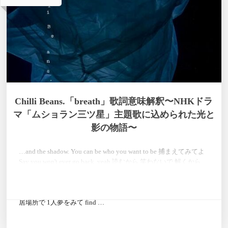
Chilli Beans.「breath」歌詞意味解釈〜NHKドラ
マ「ムショラン三ツ星」主題歌に込められた光と
影の物語〜
…and the shadow. You can be who you want to be 捕まえてみてよ
Say you won't ever go back. yeah 読むから 笑わないで 解くから
待っていて その心 その言葉 take you, take you いつか作りたいな
もらえなかった特別 君と甘いねって you're gonna be ok,十分だよ
希望があるなら 例え虚しくても 答えをtol' me 眠るみたいに暗い
居場所で 1人夢をみて find …