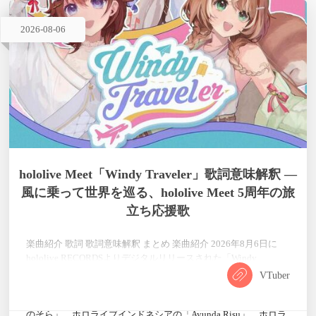
2026
-
08
-
06
hololive Meet「Windy Traveler」歌詞意味解釈 —
風に乗って世界を巡る、hololive Meet 5周年の旅
立ち応援歌
楽曲紹介 歌詞 歌詞意味解釈 まとめ 楽曲紹介 2026年8月6日に
hololive RECORDSよりデジタルリリースされた「Windy
Traveler」は、ホロライブプロダクションの海外イベント企画
VTuber
「hololive Meet」5周年を記念して制作された特別コラボレーシ
ョン楽曲です。歌唱を担当するのは、ホロライブ本社の「とき
のそら」、ホロライブインドネシアの「Ayunda Risu」、ホロラ