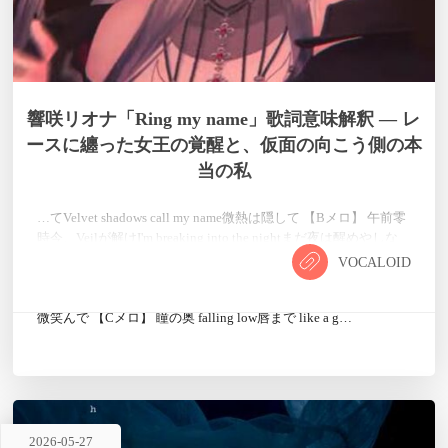
響咲リオナ「Ring my name」歌詞意味解釈 — レ
ースに纏った女王の覚醒と、仮面の向こう側の本
当の私
…てVelvet shadows call my name微熱は隠して 【Bメロ】 午前零
時今、Veilが解けI'm breaking into the nightまだ夜は醒めやしな
いさあ、誰も彼も焦がれるままで「私を見て。」 【サビ】 Ring
VOCALOID
my name 響かせるわ今から watch me riseBloom it now咲き誇れば
煌めく Reina指先まで優雅に揺れる鏡越しの操り人形壊れそうに
微笑んで 【Cメロ】 瞳の奥 falling low唇まで like a g…
2026
-
05
-
27