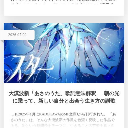
イブEnglishの「IRyS」、そしてホロライブDEV_ISの「音乃瀬
奏」とい…
2026
-
07
-
09
大漠波新「あさのうた」歌詞意味解釈 — 朝の光
に乗って、新しい自分と出会う生き方の讃歌
…も2025年1月にKADOKAWAのMF文庫Jから刊行された。 「あ
さのうた」は、そんな大漠波新の作風を色濃く反映した作品で
ある。朝という時間帯をテーマに、生きることの苦楽を真正面