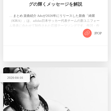
グの輝くメッセージを解説
… まとめ 楽曲紹介 Adoが2026年にリリースした新曲「綺羅
（KIRA）」は、adidas日本サッカー代表チームの新ユニフォー
ム発表に合わせて制作された応援テーマソングです。作詞・作
曲はキタニタツヤが担当しており、Adoとの初タッグとなりま
JPOP
す。楽曲タイトルの「綺羅」は、華やかで輝かしい様子を意味
する言葉で、サッカー選手たちがピッチで放つ輝きや、応援す
るファンの熱い気持ちを表現しています。Adoの力強い歌唱と
キタニタツヤの独特な世界観が融合した、情熱と希望に満ちた
楽曲に仕上が…
2026
-
04
-
16