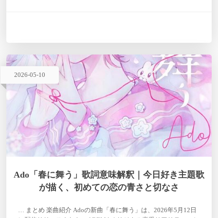
to my world 「Who's next?」 歌詞意味解釈 イントロダクショ
ン〜静寂か…
2026
-
05
-
10
Ado「春に舞う」歌詞意味解釈｜今日好き主題歌
が描く、初めての恋の青さと切なさ
… まとめ 楽曲紹介 Adoの新曲「春に舞う」は、2026年5月12日