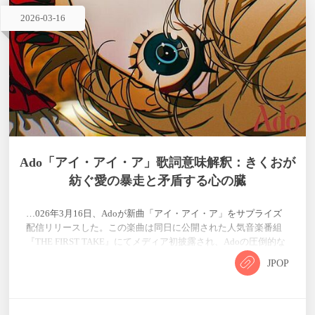
2026
-
03
-
16
Ado「アイ・アイ・ア」歌詞意味解釈：きくおが
紡ぐ愛の暴走と矛盾する心の臓
…026年3月16日、Adoが新曲「アイ・アイ・ア」をサプライズ
配信リリースした。この楽曲は同日に公開された人気音楽番組
『THE FIRST TAKE』にてメディア初披露され、Adoの圧倒的な
歌唱力と共に世界中のリスナーに衝撃を与えた。 作詞・作曲・
JPOP
編曲を手掛けるのは、Vocaloidシーンを代表するクリエイターき
くお。彼はこれまでAdoに「愛して愛して愛して」など、狂気
と純粋が同居する独特の世界観を提供し続けてきたが、本楽曲
ではさらに深化したサウンドスタイルを展開している。実…