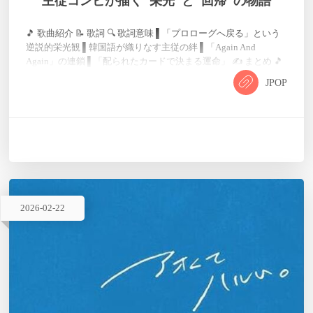
主従コンビが描く"栄光"と"回帰"の物語
🎵 歌曲紹介 📝 歌詞 🔍 歌詞意味 ▌「プロローグへ戻る」という
逆説的栄光観 ▌韓国語が織りなす主従の絆 ▌「Again And
Again」の連鎖 ▌「配られたカードで決まる運命」 ✍ まとめ 🎵
歌曲紹介 「GLORY」は、Phantom Liveの絶対王者を目指す財閥
JPOP
主従ユニット（エイムルール）が贈る、2026年3月発売のスプリ
ットアルバム『REVENGERS』に収録されている楽曲です。 MC
のと。厳かで気高い雰囲気を持ちながら、内側に渦巻く負の感
情と攻撃性を毒々しく…
2026
-
02
-
22