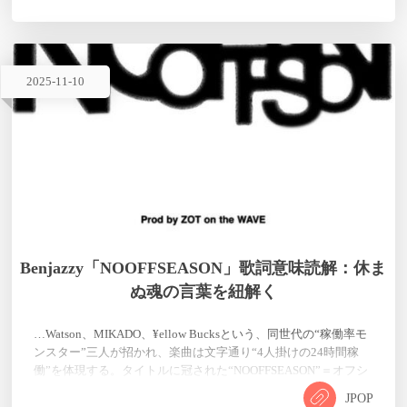
2025
-
11
-
10
Benjazzy「NOOFFSEASON」歌詞意味読解：休ま
ぬ魂の言葉を紐解く
…Watson、MIKADO、¥ellow Bucksという、同世代の“稼働率モ
ンスター”三人が招かれ、楽曲は文字通り“4人掛けの24時間稼
働”を体現する。タイトルに冠された“NOOFFSEASON”＝オフシ
ーズンなし。プロスポーツ選手がレギュラー・シーズン外に身
JPOP
体を鍛える“オフ”を、ヒップホップに当てはめた概念は存在し